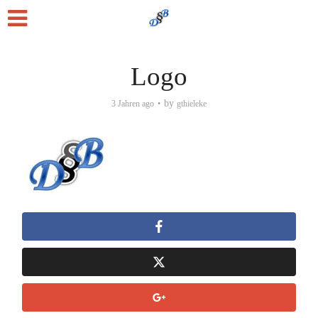
Logo
by
3 Jahren ago
gthieleke