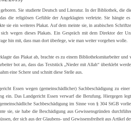
boren. Sie studierte Deutsch und Literatur. In der Bibliothek, die di
, das die religiösen Gefühle der Angeklagten verletzte. Sie hängte e
kte sie ein weiteres Plakat. Auf dem meinte sie, in arabischen Schrift
 sich wegen dieses Plakats. Ein Gespräch mit dem Direktor der Univ
frage hin mit, dass man dort überlege, wie man weiter vorgehen wolle.
lagte das Plakat ab, brachte es zu einem Bibliotheksmitarbeiter und v
arbeiter bot an, dass das Textstück „Nieder mit Allah“ überklebt wer
hm eine Schere und schnitt diese Stelle aus.
icht Essen wegen (gemeinschädlicher) Sachbeschädigung zu einer Ge
ung ein. Das Landgericht Essen verwarf die Berufung. Hiergegen legt
ne gemeinschädliche Sachbeschädigung im Sinne von § 304 StGB vorli
te sie, sie habe die Beschädigung aus Gewissensgründen durchführ
sen, der sich aus der Glaubens- und Gewissensfreiheit aus Artikel de