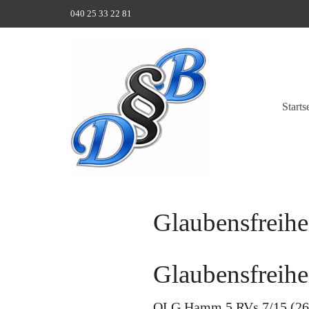
040 25 33 22 81
Starts
Glaubensfreihe
Glaubensfreihe
OLG Hamm 5 RVs 7/15 (26