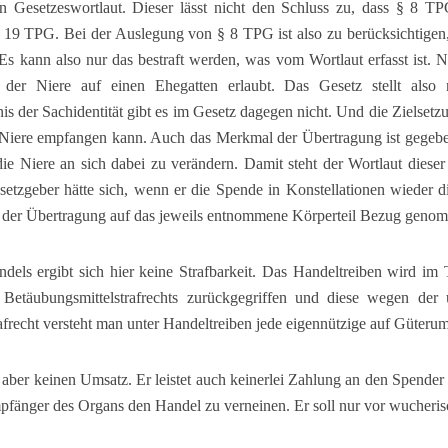
 Gesetzeswortlaut. Dieser lässt nicht den Schluss zu, dass § 8 TPG
§ 19 TPG. Bei der Auslegung von § 8 TPG ist also zu berücksichtigen,
Es kann also nur das bestraft werden, was vom Wortlaut erfasst ist.
r Niere auf einen Ehegatten erlaubt. Das Gesetz stellt also n
 der Sachidentität gibt es im Gesetz dagegen nicht. Und die Zielsetzun
ne Niere empfangen kann. Auch das Merkmal der Übertragung ist gegebe
die Niere an sich dabei zu verändern. Damit steht der Wortlaut diese
tzgeber hätte sich, wenn er die Spende in Konstellationen wieder die
bei der Übertragung auf das jeweils entnommene Körperteil Bezug gen
els ergibt sich hier keine Strafbarkeit. Das Handeltreiben wird im 
 Betäubungsmittelstrafrechts zurückgegriffen und diese wegen der u
afrecht versteht man unter Handeltreiben jede eigennützige auf Güterums
aber keinen Umsatz. Er leistet auch keinerlei Zahlung an den Spender 
änger des Organs den Handel zu verneinen. Er soll nur vor wucheris