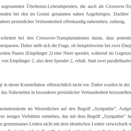
er sogenannten Überkreuz-Lebendspenden, die auch als Crossover-Tr
ebenden bei den im Gesetz genannten nahen Angehörigen. Darüber h
derer persönlicher Verbundenheit offenkundig nahestehen, zulässig.
cheitert bei den Crossover-Transplantationen daran, dass potent
npassen. Daher stellt sich die Frage, ob beispielsweise bei zwei Ehep
eiten Paares (Empfänger 2) eine Niere spendet, während im Gegenzug
 von Empfänger 2, also dem Spender 2, erhält. Statt zwei parallellaufe
 in dieser Konstellation offensichtlich nicht vor. Daher wurden in der j
 das Nahestehen in besonderer persönlicher Verbundenheit herzustellen
mentationskette im Wesentlichen auf den Begriff „Sympathie”. Aufgr
in inniges Verhältnis entstehen, das mit dem Begriff „Sympathie” b
 ein gemeinsames Leiden nicht mit dem identischen Leiden verwechselt 