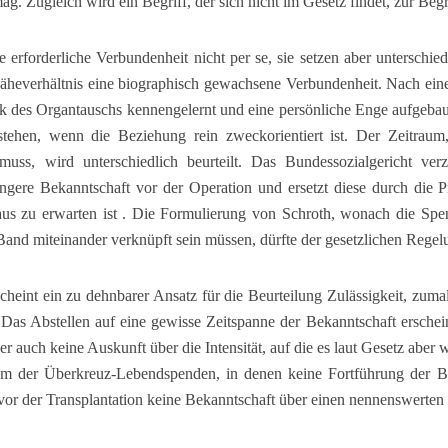
ag. Zugleich wird ein Begriff, der sich nicht im Gesetz findet, zur B
erforderliche Verbundenheit nicht per se, sie setzen aber unterschie
äheverhältnis eine biographisch gewachsene Verbundenheit. Nach eine
k des Organtauschs kennengelernt und eine persönliche Enge aufgebaut
tehen, wenn die Beziehung rein zweckorientiert ist. Der Zeitrau
muss, wird unterschiedlich beurteilt. Das Bundessozialgericht ver
ängere Bekanntschaft vor der Operation und ersetzt diese durch die 
aus zu erwarten ist . Die Formulierung von Schroth, wonach die Spe
 Band miteinander verknüpft sein müssen, dürfte der gesetzlichen Reg
heint ein zu dehnbarer Ansatz für die Beurteilung Zulässigkeit, zuma
 Das Abstellen auf eine gewisse Zeitspanne der Bekanntschaft erscheint 
uer auch keine Auskunft über die Intensität, auf die es laut Gesetz abe
blem der Überkreuz-Lebendspenden, in denen keine Fortführung der B
vor der Transplantation keine Bekanntschaft über einen nennenswerten