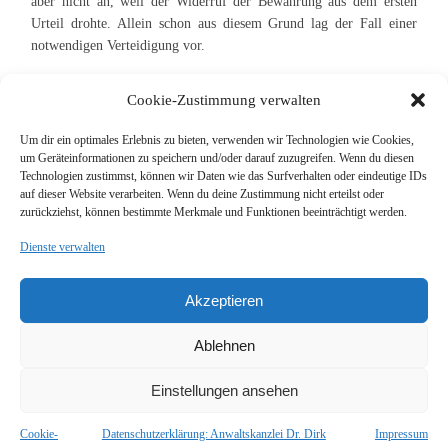
aber nicht an, weil der Widerruf der Bewährung aus dem ersten
Urteil drohte. Allein schon aus diesem Grund lag der Fall einer
notwendigen Verteidigung vor.
Cookie-Zustimmung verwalten
Um dir ein optimales Erlebnis zu bieten, verwenden wir Technologien wie Cookies,
um Geräteinformationen zu speichern und/oder darauf zuzugreifen. Wenn du diesen
Suche
Technologien zustimmst, können wir Daten wie das Surfverhalten oder eindeutige IDs
auf dieser Website verarbeiten. Wenn du deine Zustimmung nicht erteilst oder
zurückziehst, können bestimmte Merkmale und Funktionen beeinträchtigt werden.
Dienste verwalten
Akzeptieren
Impressum
Kontakt
Ablehnen
Datenschutz
Einstellungen ansehen
Cookie-Richtlinie (EU)
Cookie-
Datenschutzerklärung: Anwaltskanzlei Dr. Dirk
Impressum