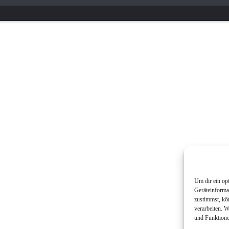
Um dir ein op
Geräteinforma
zustimmst, kö
verarbeiten. 
und Funktione